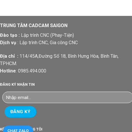
TRUNG TÂM CADCAM SAIGON
Đào tạo :
Lập trình CNC (Phay-Tiện)
Dịch vụ
: Lập trình CNC, Gia công CNC
Địa chỉ :
114/45A,Đường Số 18, Bình Hưng Hòa, Bình Tân,
TPHCM.
Hotline
: 0985.494.000
ĐĂNG KÝ NHẬN TIN
KẾT NỐI VỚI CHÚNG TÔI
CHAT ZALO