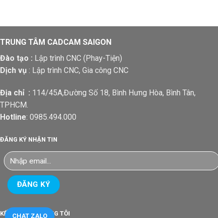
TRUNG TÂM CADCAM SAIGON
Đào tạo :
Lập trình CNC (Phay-Tiện)
Dịch vụ
: Lập trình CNC, Gia công CNC
Địa chỉ :
114/45A,Đường Số 18, Bình Hưng Hòa, Bình Tân,
TPHCM.
Hotline
: 0985.494.000
ĐĂNG KÝ NHẬN TIN
KẾT NỐI VỚI CHÚNG TÔI
CHAT ZALO