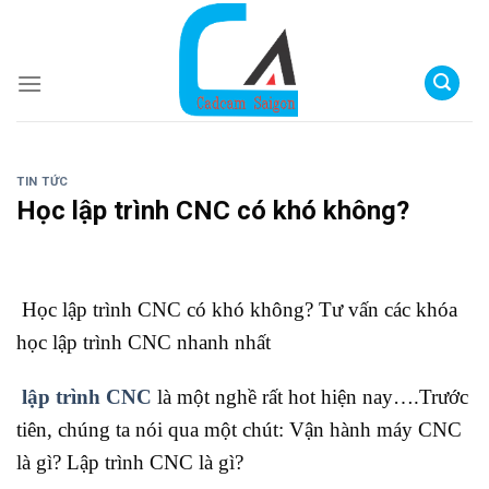
Skip
NỘI THẤT GỖ NAM SÀI GÒN - HOTLINE:
0974.065.849
to
content
TIN TỨC
Học lập trình CNC có khó không?
Học lập trình CNC có khó không? Tư vấn các khóa
học lập trình CNC nhanh nhất
lập trình CNC
là một nghề rất hot hiện nay….Trước
tiên, chúng ta nói qua một chút: Vận hành máy CNC
là gì? Lập trình CNC là gì?