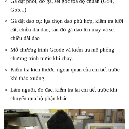
Gá đặt phôi, đồ gá, set góc tọa độ chuẩn (G54,
G55,..)
Gá đặt dao cụ: lựa chọn dao phù hợp, kiểm tra lưỡi
cắt, chiều dài dao, sau đó gá dao lên máy và set
chiều dài dao
Mở chương trình Gcode và kiểm tra mô phỏng
chương trình trước khi chạy.
Kiểm tra kích thước, ngoại quan của chi tiết trước
khi tháo xuống
Làm nguội, đo đạc, kiểm tra lại chi tiết trước khi
chuyển qua bộ phận khác.